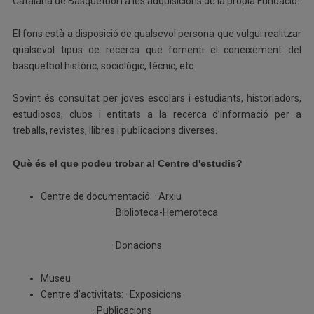
Catalana de Basquetbol i a les adquisicions de la pròpia Fundació.
El fons està a disposició de qualsevol persona que vulgui realitzar
qualsevol tipus de recerca que fomenti el coneixement del
basquetbol històric, sociològic, tècnic, etc.
Sovint és consultat per joves escolars i estudiants, historiadors,
estudiosos, clubs i entitats a la recerca d’informació per a
treballs, revistes, llibres i publicacions diverses.
Què és el que podeu trobar al Centre d'estudis?
Centre de documentació: · Arxiu
· Biblioteca-Hemeroteca
· Donacions
Museu
Centre d'activitats: · Exposicions
· Publicacions