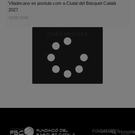
Viladecans es postula com a Ciutat del Bàsquet Català
2027
25/03/2026
MÉS NOTÍCIES
FUNDACIÓ
LEGALES
TRANSPA