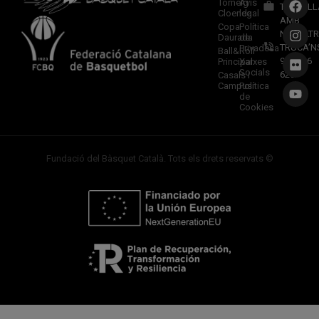
Torneig
Avís
TREBALL
Cloenda
legal
AMB
Copa
Política
NOSALTR
Daurada
de
TRUCA’N
Privadesa
Ball&Roll
933 966
Principal
Xarxes
Socials
620
Casals i
Campus
Política
de
Cookies
Fundació del Bàsquet Català. Tots els drets reservats ©