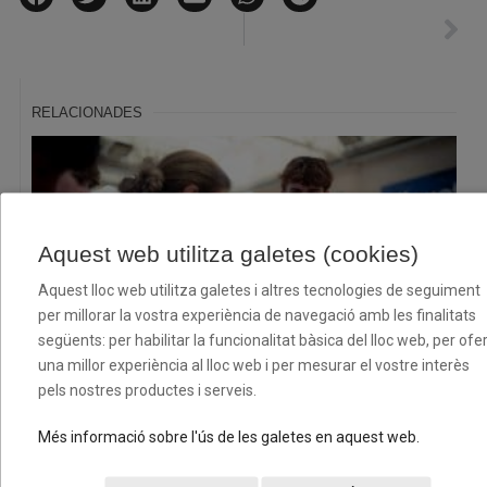
RELACIONADES
Aquest web utilitza galetes (cookies)
Aquest lloc web utilitza galetes i altres tecnologies de seguiment
per millorar la vostra experiència de navegació amb les finalitats
següents: per habilitar la funcionalitat bàsica del lloc web, per ofer
una millor experiència al lloc web i per mesurar el vostre interès
El XII Torneig Cloenda consolida la seva aposta pel
pels nostres productes i serveis.
bàsquet base amb dos caps de setmana plens d’esport i
convivència
Més informació sobre l'ús de les galetes en aquest web.
08/07/2026