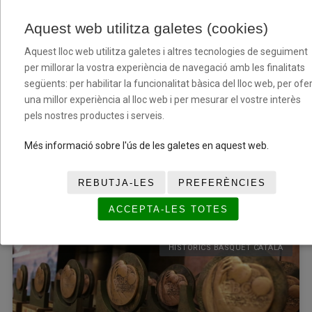
HISTÒRICS BÀSQUET CATALÀ
Aquest web utilitza galetes (cookies)
Aquest lloc web utilitza galetes i altres tecnologies de seguiment
per millorar la vostra experiència de navegació amb les finalitats
següents: per habilitar la funcionalitat bàsica del lloc web, per ofer
una millor experiència al lloc web i per mesurar el vostre interès
pels nostres productes i serveis.
Més informació sobre l'ús de les galetes en aquest web.
Festa ‘Històrics i Històriques del Bàsquet Català 2025’
REBUTJA-LES
PREFERÈNCIES
10/02/2025
ACCEPTA-LES TOTES
HISTÒRICS BÀSQUET CATALÀ