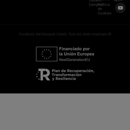
Casals i
Campus
Política
de
Cookies
Fundació del Bàsquet Català. Tots els drets reservats ©