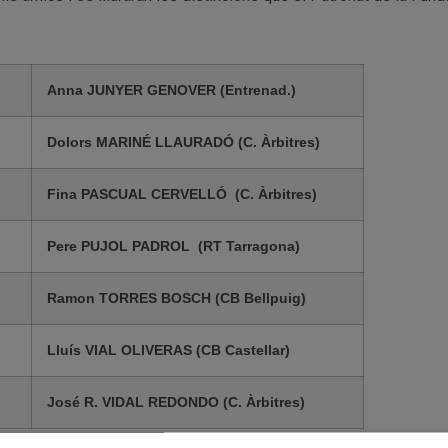
Anna JUNYER GENOVER (Entrenad.)
Dolors MARINÉ LLAURADÓ (C. Àrbitres)
Fina PASCUAL CERVELLÓ (C. Àrbitres)
Pere PUJOL PADROL (RT Tarragona)
Ramon TORRES BOSCH (CB Bellpuig)
Lluís VIAL OLIVERAS (CB Castellar)
José R. VIDAL REDONDO (C. Àrbitres)