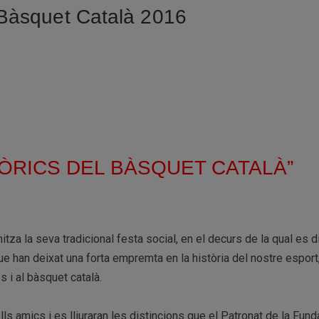
l Bàsquet Català 2016
STÒRICS DEL BÀSQUET CATALÀ”
za la seva tradicional festa social, en el decurs de la qual es d
 han deixat una forta empremta en la història del nostre esport, 
s i al bàsquet català.
ls amics i es lliuraran les distincions que el Patronat de la Fund