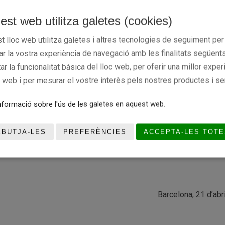
de Barcelona (Av. Diagonal 589-591),
est web utilitza galetes (cookies)
Hotel Hilton
a 2/4 de 9 de
t lloc web utilitza galetes i altres tecnologies de seguiment per
bancària (
), per te
compte nº ES15 2100-0941-2902-0008-6795
rar la vostra experiència de navegació amb les finalitats següents
eu electrònic (
) o per
secretaria.fundacio@basquetcatala.cat
tar la funcionalitat bàsica del lloc web, per oferir una millor exper
anta, de 10,00 a 14,00 i de 16,00 a 18,30 hores. Agrairem a qui h
c web i per mesurar el vostre interès pels nostres productes i se
ó de la Fundació per facilitar el control d’inscripcions.
formació sobre l'ús de les galetes en aquest web.
es prega fer la reserva amb la major antelació possible
EBUTJA-LES
PREFERÈNCIES
ACCEPTA-LES TOTE
ncia, en aquest acte de reconeixement.
Barcelona, 21 d’abr