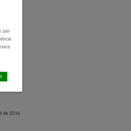
.
l vespre
lèfon
: per
sonalment
iència
o faci per
rveis.
S
il de 2016