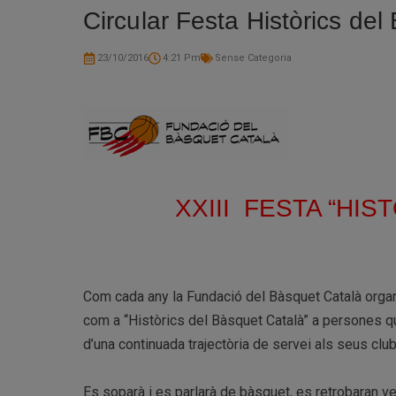
Circular Festa Històrics de
23/10/2016
4:21 Pm
Sense Categoria
XXIII FESTA “HI
Com cada any la Fundació del Bàsquet Català organit
com a “Històrics del Bàsquet Català” a persones que
d’una continuada trajectòria de servei als seus club
Es soparà i es parlarà de bàsquet, es retrobaran vel