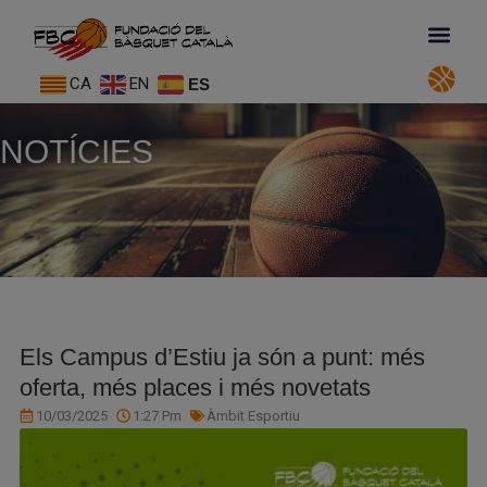
CA
EN
ES
NOTÍCIES
Els Campus d’Estiu ja són a punt: més
oferta, més places i més novetats
10/03/2025
1:27 Pm
Àmbit Esportiu