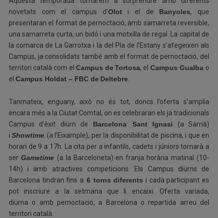
Aquesta temporada tornarem a sorprendre amb diferents
novetats com el campus d’
Olot
i el de
Banyoles
, que
presentaran el format de pernoctació, amb samarreta reversible,
una samarreta curta, un bidó i una motxilla de regal. La capital de
la comarca de La Garrotxa i la del Pla de l’Estany s’afegeixen als
Campus, ja consolidats també amb el format de pernoctació, del
territori català com el
Campus de
Tortosa
, el
Campus Gualba
o
el
Campus Holdat – FBC de
Deltebre
.
Tanmateix, enguany, això no és tot, doncs l’oferta s’amplia
encara més a la Ciutat Comtal, on es celebraran els ja tradicionals
Campus d’èxit diürn de
Barcelona
:
Sant Ignasi
(a Sarrià)
i
Showtime
(a l’Eixample), per la disponibilitat de piscina, i que en
horari de 9 a 17h. La cita per a infantils, cadets i júniors tornarà a
ser
Gametime
(a la Barceloneta) en franja horària matinal (10-
14h) i amb atractives competicions. Els Campus diürns de
Barcelona tindran fins a
6 torns diferents
i cada participant es
pot inscriure a la setmana que li encaixi. Oferta variada,
diürna o amb pernoctació, a Barcelona o repartida arreu del
territori català.