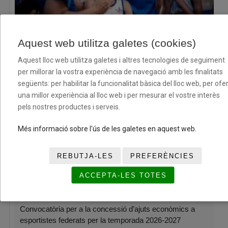
El XII Torneig Cloenda consolida la seva aposta pel
Aquest web utilitza galetes (cookies)
bàsquet base amb dos caps de setmana plens d’esport i
convivència
Aquest lloc web utilitza galetes i altres tecnologies de seguiment
08/07/2026
per millorar la vostra experiència de navegació amb les finalitats
següents: per habilitar la funcionalitat bàsica del lloc web, per ofer
una millor experiència al lloc web i per mesurar el vostre interès
pels nostres productes i serveis.
Més informació sobre l'ús de les galetes en aquest web.
REBUTJA-LES
PREFERÈNCIES
ACCEPTA-LES TOTES
Convocatòria per a la concessió d’ajuts econòmics a
esportistes federats per la temporada 2026-2027