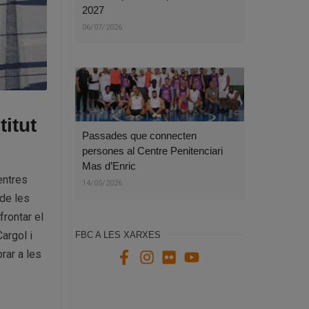
2027
06/07/2026
titut
Passades que connecten
persones al Centre Penitenciari
Mas d’Enric
entres
14/05/2026
 de les
frontar el
Cargol i
FBC A LES XARXES
rar a les