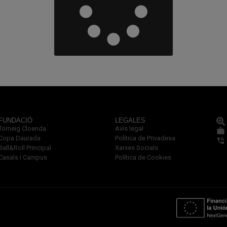
FUNDACIÓ
LEGALES
Torneig Cloenda
Avís legal
Copa Daurada
Política de Privadesa
Ball&Roll Principal
Xarxes Socials
Casals i Campus
Política de Cookies