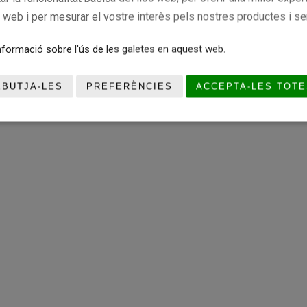
c web i per mesurar el vostre interès pels nostres productes i se
formació sobre l'ús de les galetes en aquest web.
EBUTJA-LES
PREFERÈNCIES
ACCEPTA-LES TOTE
re la Festa de l’Esport / FBC