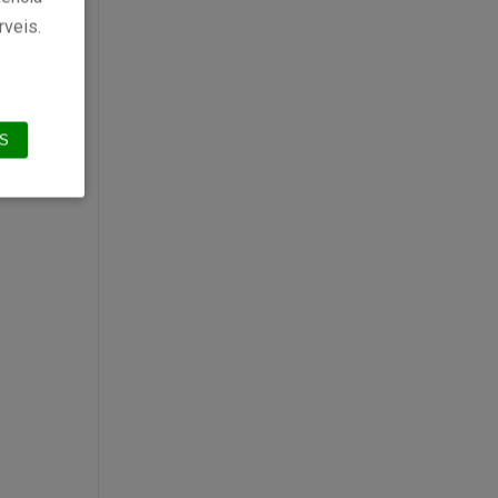
rveis.
S