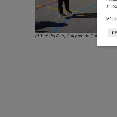
al llo
Més in
R
El Turó del Cargol, al barri de Gràcia, va viu