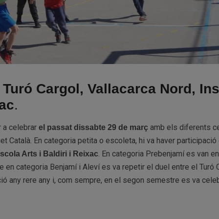
s
Turó Cargol, Vallacarca Nord, Ins
xac
.
r a celebrar
amb els diferents c
el passat dissabte 29 de març
 Català. En categoria petita o escoleta, hi va haver participació
. En categoria Prebenjamí es van en
scola Arts i Baldiri i Reixac
e en categoria Benjamí i Aleví es va repetir el duel entre el Turó 
ició any rere any i, com sempre, en el segon semestre es va celeb