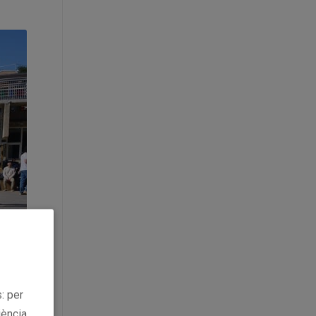
: per
iència