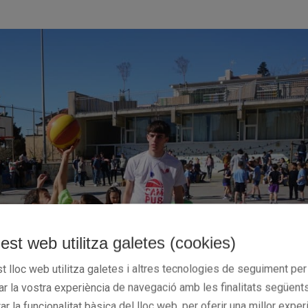
est web utilitza galetes (cookies)
t lloc web utilitza galetes i altres tecnologies de seguiment per
rar la vostra experiència de navegació amb les finalitats següents
tar la funcionalitat bàsica del lloc web, per oferir una millor exper