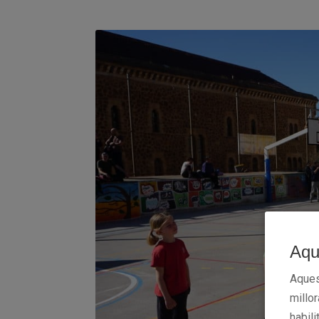
Aqu
Aques
millo
habili