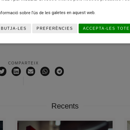
 Guipúscoa, 27, planta baixa – Barcelona)
formació sobre l'ús de les galetes en aquest web.
 – Girona)
tresol – Lleida)
EBUTJA-LES
PREFERÈNCIES
ACCEPTA-LES TOTE
Tarragona)
e la sort us acompanyi!
COMPARTEIX
Recents