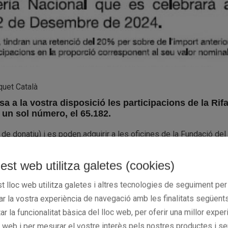
quet Català
 a la vostra disposició les participacions de la Rif
un sol número, el 65.182.
 de donatiu) i es poden adquirir a les oficines de la Fundació de
bruixadelriu.com/fundacio-basquetcatala
est web utilitza galetes (cookies)
t lloc web utilitza galetes i altres tecnologies de seguiment per
h a 19h.
rar la vostra experiència de navegació amb les finalitats següents
tar la funcionalitat bàsica del lloc web, per oferir una millor exper
atalana de Basquetbol a Barcelona i a les Representacions Terri
c web i per mesurar el vostre interès pels nostres productes i se