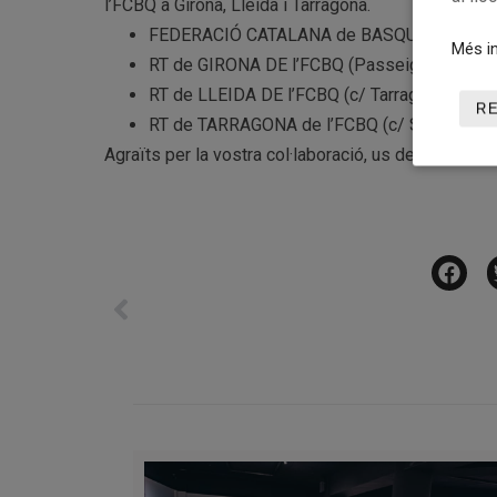
l’FCBQ a Girona, Lleida i Tarragona.
FEDERACIÓ CATALANA de BASQUETBOL (Rambla
Més in
RT de GIRONA DE l’FCBQ (Passeig d’Olot, 82
RT de LLEIDA DE l’FCBQ (c/ Tarragona, 27, en
R
RT de TARRAGONA de l’FCBQ (c/ Soler, 22 – 
Agraïts per la vostra col·laboració, us desitgem qu