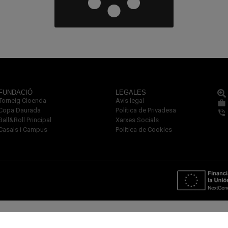
FUNDACIÓ
LEGALES
Torneig Cloenda
Avís legal
Copa Daurada
Política de Privadesa
Ball&Roll Principal
Xarxes Socials
Casals i Campus
Política de Cookies