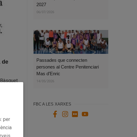
2027
06/07/2026
Passades que connecten
a de
persones al Centre Penitenciari
Mas d’Enric
l Bàsquet
14/05/2026
FBC A LES XARXES
: per
iència
torials de
rveis.