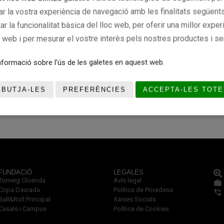
rar la vostra experiència de navegació amb les finalitats següents
tar la funcionalitat bàsica del lloc web, per oferir una millor exper
c web i per mesurar el vostre interès pels nostres productes i se
Donació
Registre Donació Àngel
Registre 
defiol
Mas
Lluís Gar
formació sobre l'ús de les galetes en aquest web.
nes
EBUTJA-LES
PREFERÈNCIES
ACCEPTA-LES TOTE
FUNDACIÓ
LEGALES
Torneig Cloenda
Avís legal
Copa Daurada
Política de Privadesa
Ball&Roll Principal
Xarxes Socials
Casals i Campus
Política de Cookies