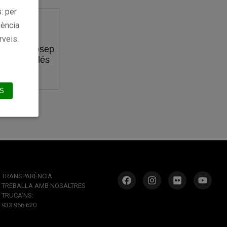
: per
iència
rveis.
Donació Josep
cía Surrallés
S
TRANSPARÈNCIA
TREBALLA AMB NOSALTRES
TRUCA’NS:
933 966 620