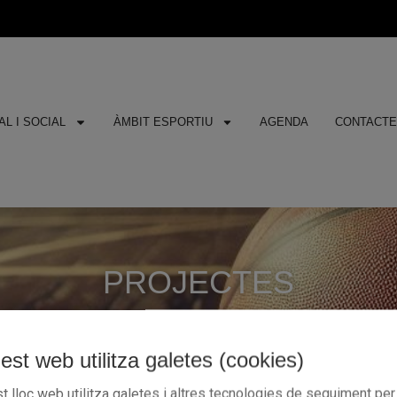
L I SOCIAL
ÀMBIT ESPORTIU
AGENDA
CONTACT
PROJECTES
est web utilitza galetes (cookies)
t lloc web utilitza galetes i altres tecnologies de seguiment per