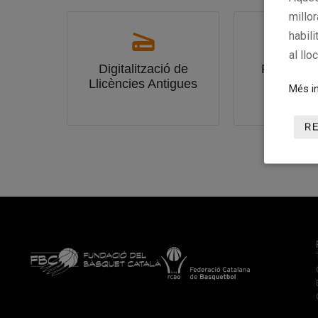
millo
habili
al llo
Digitalització de
Registre 
Llicències Antigues
Toni Mas
Més in
Sola
R